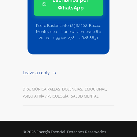
Escribinos por
WhatsApp
Pedro Bustamante 1238/202, Buceo,
Montevideo · Lunes a viernes de 8 a
20 hs · 099 401 278 · 2628 8831
Leave a reply
DRA. MÓNICA PALLAS
DOLENCIAS
,
EMOCIONAL
,
PSIQUIATRÍA / PSICOLOGÍA
,
SALUD MENTAL
© 2026 Energía Esencial. Derechos Reservados