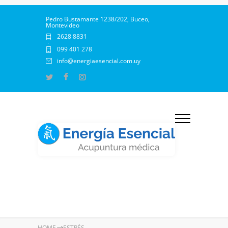
Pedro Bustamante 1238/202, Buceo,
Montevideo
2628 8831
·
099 401 278
info@energiaesencial.com.uy
HOME
ESTRÉS