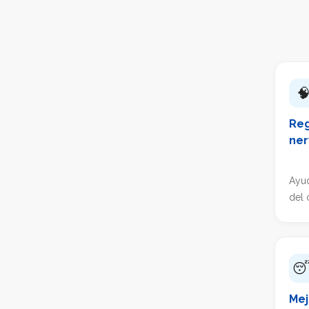

Reg
ner
Ayud
del 

Mej