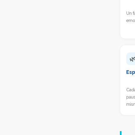
Un f
emoc

Esp
Cad
paus
mis