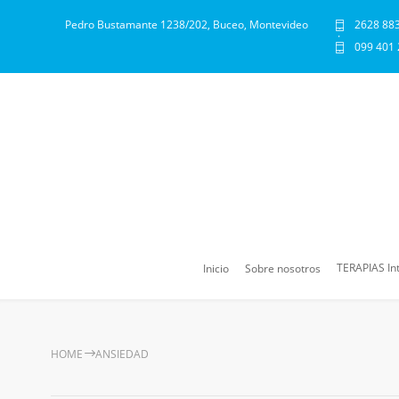
Pedro Bustamante 1238/202, Buceo, Montevideo
2628 88
·
099 401
TERAPIAS In
Inicio
Sobre nosotros
HOME
ANSIEDAD