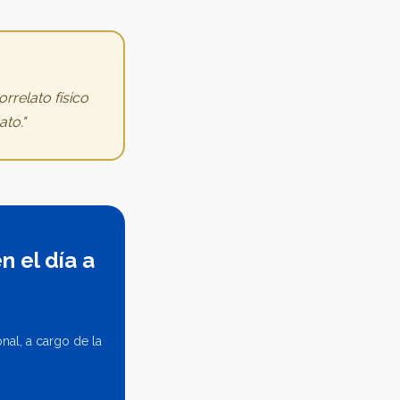
rrelato físico
to."
n el día a
al, a cargo de la