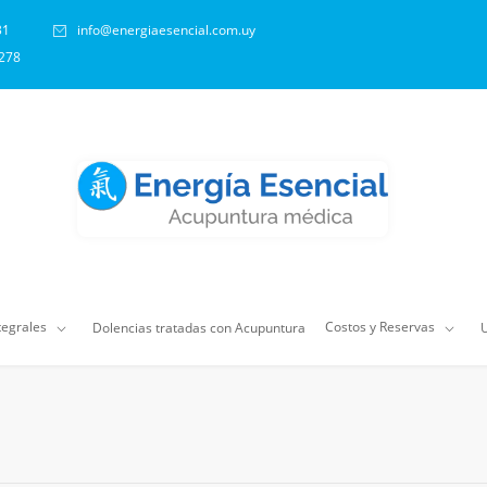
31
info@energiaesencial.com.uy
 278
tegrales
Costos y Reservas
Dolencias tratadas con Acupuntura
U