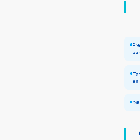
Pre
pe
Te
en 
Dif