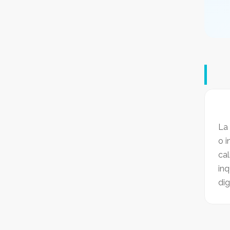
La 
o i
cal
inq
dig