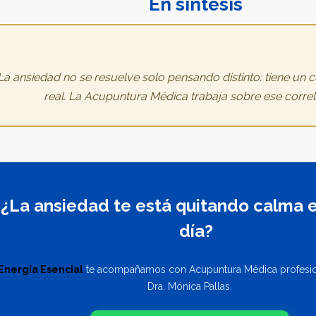
En síntesis
La ansiedad no se resuelve solo pensando distinto: tiene un co
real. La Acupuntura Médica trabaja sobre ese correla
¿La ansiedad te está quitando calma e
día?
Energía Esencial
te acompañamos con Acupuntura Médica profesion
Dra. Mónica Pallas.