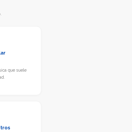
.
lar
sica que suele
ad.
tros