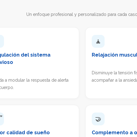
Un enfoque profesional y personalizado para cada caso

🧘
ulación del sistema
Relajación muscu
vioso
Disminuye la tensión fí
a a modular la respuesta de alerta
acompañar a la ansied
cuerpo.

🤝
or calidad de sueño
Complemento a o