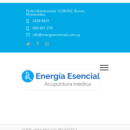
Pedro Bustamante 1238/202, Buceo,
Montevideo
2628 8831
·
099 401 278
info@energiaesencial.com.uy
HOME
POLIMIALGIA REUMÁTICA