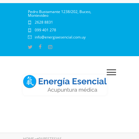
Pedro Bustamante 1238/202, Buceo,
Montevideo
2628 8831
·
099 401 278
info@energiaesencial.com.uy
HOME
PARESTESIAS