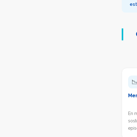
est

Men
En m
sost
epis