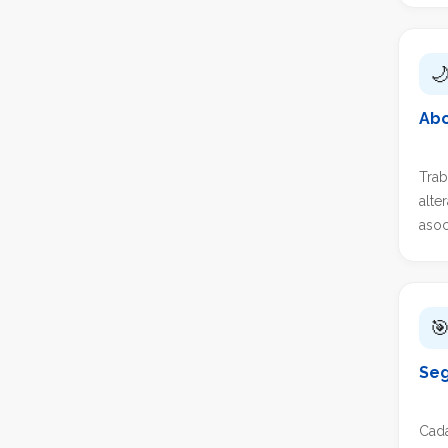

Abo
Trab
alte
asoc

Seg
Cada