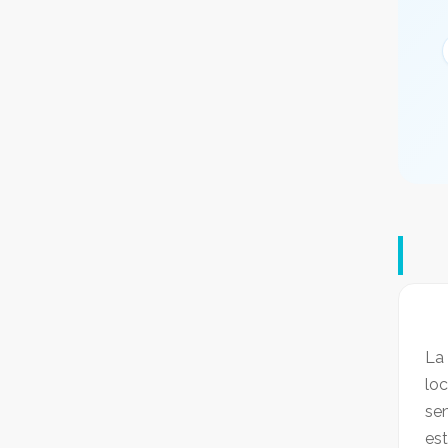
La 
lo
sen
est