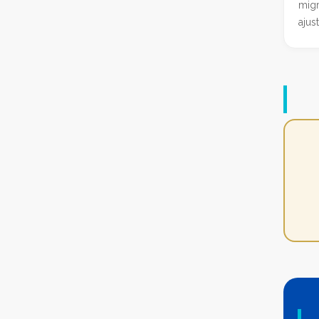
migr
ajus