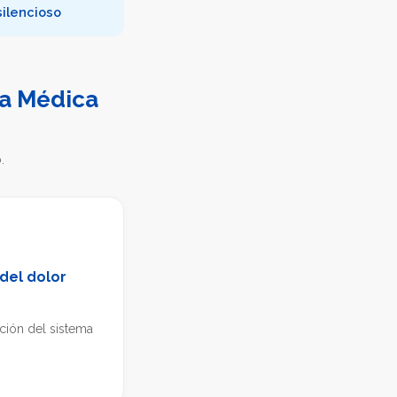
ilencioso
a Médica
.
del dolor
ción del sistema