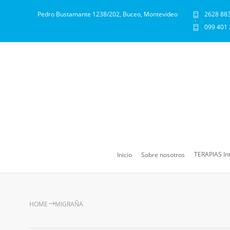
Pedro Bustamante 1238/202, Buceo, Montevideo
2628 88
·
099 401
TERAPIAS In
Inicio
Sobre nosotros
HOME
MIGRAÑA