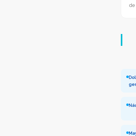
de 
Dol
ge
Ná
Ma