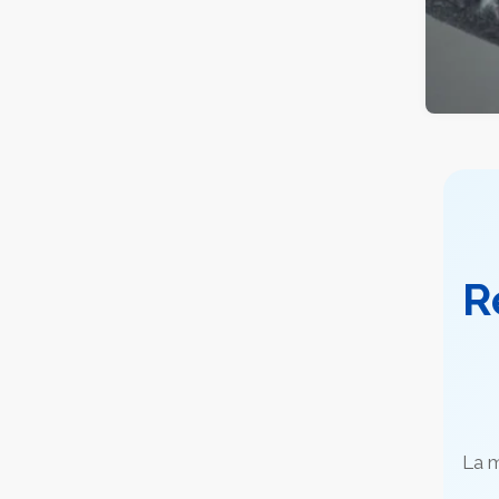
R
La m