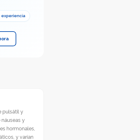
 experiencia
hora
pulsátil y
e náuseas y
ores hormonales,
ticos, y varían