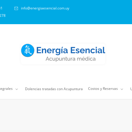
31
info@energiaesencial.com.uy
 278
tegrales
Costos y Reservas
Dolencias tratadas con Acupuntura
U