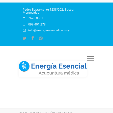
Pedro Bustamante 1238/202, Buceo,
Montevideo
2628 8831
·
099 401 278
info@energiaesencial.com.uy
HOME
MENSTRUACIÓN IRREGULAR