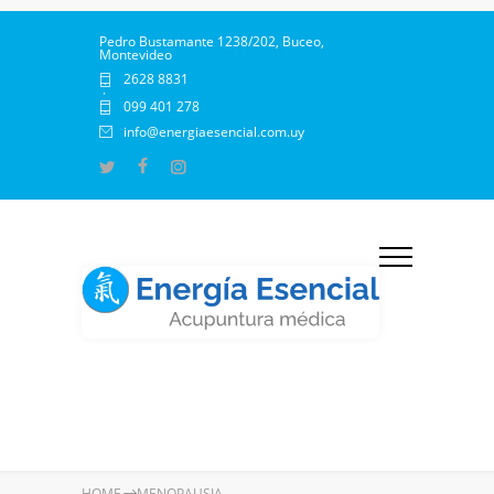
Pedro Bustamante 1238/202, Buceo,
Montevideo
2628 8831
·
099 401 278
info@energiaesencial.com.uy
HOME
MENOPAUSIA