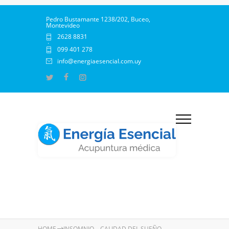
Pedro Bustamante 1238/202, Buceo,
Montevideo
2628 8831
·
099 401 278
info@energiaesencial.com.uy
HOME
INSOMNIO – CALIDAD DEL SUEÑO