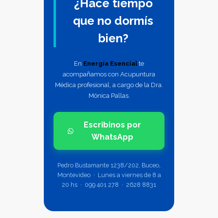
¿Hace tiempo
que no dormís
bien?
En
Energía Esencial
te
acompañamos con Acupuntura
Médica profesional, a cargo de la Dra.
Mónica Pallas.
Escribinos por
WhatsApp
Pedro Bustamante 1238/202, Buceo,
Montevideo · Lunes a viernes de 8 a
20 hs · 099 401 278 · 2628 8831