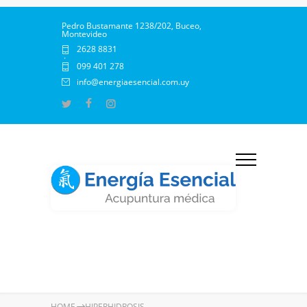
Pedro Bustamante 1238/202, Buceo,
Montevideo
2628 8831
·
099 401 278
info@energiaesencial.com.uy
HOME
HIPERHIDROSIS