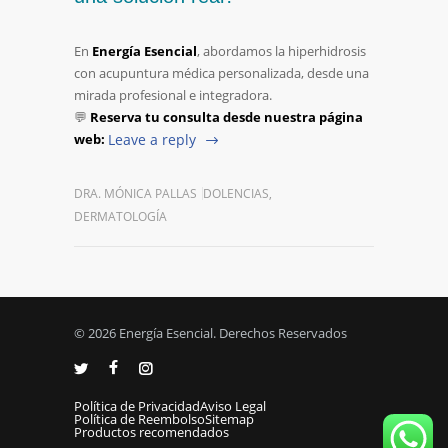
En
Energía Esencial
, abordamos la hiperhidrosis
con acupuntura médica personalizada, desde una
mirada profesional e integradora.
💬
Reserva tu consulta desde nuestra página
web:
Leave a reply
DRA. MÓNICA PALLAS
DOLENCIAS
,
DERMATOLOGÍA
© 2026 Energía Esencial. Derechos Reservados
Política de Privacidad
Aviso Legal
Política de Reembolso
Sitemap
Productos recomendados