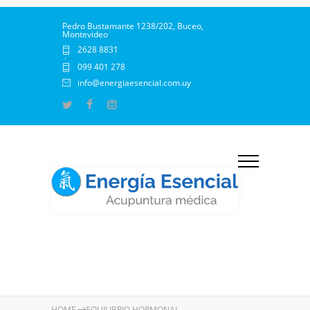
Pedro Bustamante 1238/202, Buceo,
Montevideo
2628 8831
·
099 401 278
info@energiaesencial.com.uy
HOME
EQUILIBRIO HORMONAL