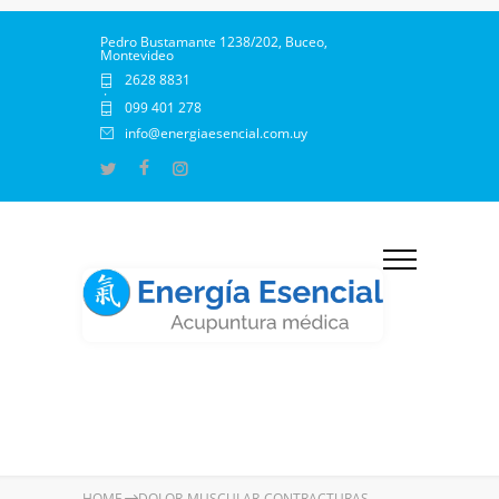
Pedro Bustamante 1238/202, Buceo,
Montevideo
2628 8831
·
099 401 278
info@energiaesencial.com.uy
HOME
DOLOR-MUSCULAR-CONTRACTURAS