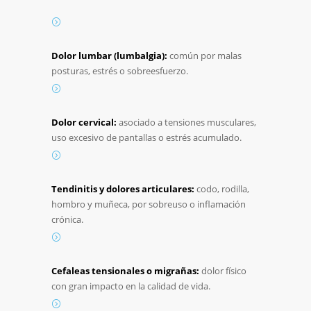
Dolor
lumbar (
lumbalgia):
común
por
malas
posturas,
estrés
o
sobreesfuerzo.
Dolor
cervical:
asociado
a
tensiones
musculares,
uso
excesivo
de
pantallas
o
estrés
acumulado.
Tendinitis
y
dolores
articulares:
codo,
rodilla,
hombro
y
muñeca,
por
sobreuso
o
inflamación
crónica.
Cefaleas
tensionales
o
migrañas:
dolor
físico
con
gran
impacto
en
la
calidad
de
vida.