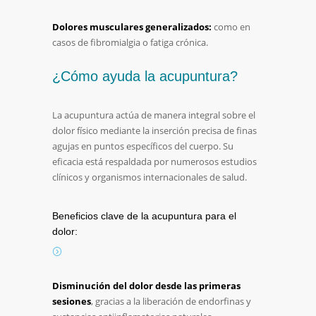
Dolores
musculares
generalizados:
como
en
casos
de
fibromialgia
o
fatiga
crónica.
¿
Cómo
ayuda
la
acupuntura?
La
acupuntura
actúa
de
manera
integral
sobre
el
dolor
físico
mediante
la
inserción
precisa
de
finas
agujas
en
puntos
específicos
del
cuerpo.
Su
eficacia
está
respaldada
por
numerosos
estudios
clínicos
y
organismos
internacionales
de
salud.
Beneficios
clave
de
la
acupuntura
para
el
dolor:
Disminución
del
dolor
desde
las
primeras
sesiones
,
gracias
a
la
liberación
de
endorfinas
y