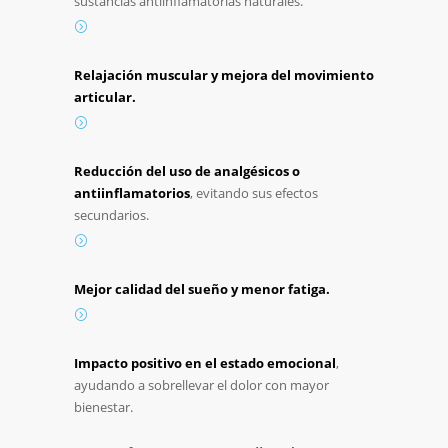
sustancias
antiinflamatorias
naturales.
Relajación
muscular
y
mejora
del
movimiento
articular.
Reducción
del
uso
de
analgésicos
o
antiinflamatorios
,
evitando
sus
efectos
secundarios.
Mejor
calidad
del
sueño
y
menor
fatiga.
Impacto
positivo
en
el
estado
emocional
,
ayudando
a
sobrellevar
el
dolor
con
mayor
bienestar.