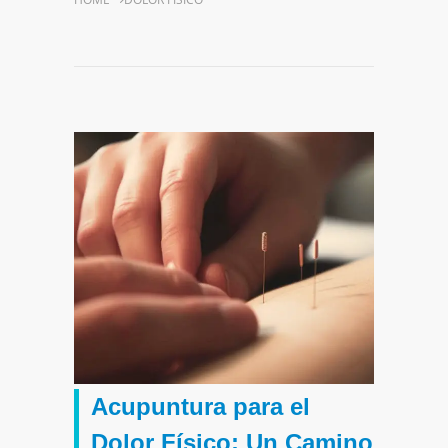
Acupuntura para el
Dolor Físico:
Un Camino Natural
hacia el Alivio
Acupuntura
para
el
Dolor
Físico:
Un
Camino