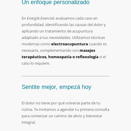
Un
enfoque
personalizado
En
Energía
Esencial
,
evaluamos
cada
caso
en
profundidad,
identificando
las
causas
del
dolor
y
aplicando
un
tratamiento
de
acupuntura
adaptado
a
tus
necesidades.
Utilizamos
técnicas
modernas
como
electroacupuntura
cuando
es
necesario,
complementando
con
masajes
terapéuticos,
homeopatía
o
reflexología
si
el
caso
lo
requiere.
Sentite
mejor,
empezá
hoy
El
dolor
no
tiene
por
qué
volverse
parte
de
tu
rutina.
Te
invitamos
a
agendar
tu
primera
consulta
para
comenzar
un
camino
de
alivio
y
bienestar
integral.