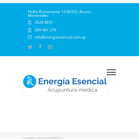
Pedro Bustamante 1238/202, Buceo,
Montevideo
2628 8831
·
099 401 278
info@energiaesencial.com.uy
HOME
DOLOR FÍSICO