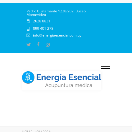
Pedro Bustamante 1238/202, Buceo,
Montevideo
2628 8831
·
099 401 278
info@energiaesencial.com.uy
HOME
DIARREA