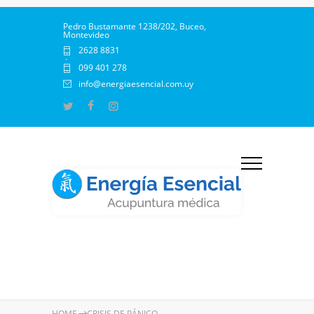
Pedro Bustamante 1238/202, Buceo,
Montevideo
2628 8831
·
099 401 278
info@energiaesencial.com.uy
HOME
CRISIS DE PÁNICO