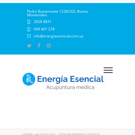
Pedro Bustamante 1238/202, Buceo,
Montevideo
2628 8831
·
099 401 278
info@energiaesencial.com.uy
HOME
CIATALGIA – DOLOR NERVIO CIÁTICO