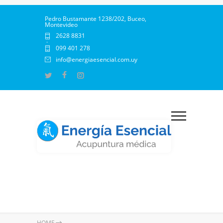
Pedro Bustamante 1238/202, Buceo,
Montevideo
2628 8831
·
099 401 278
info@energiaesencial.com.uy
HOME