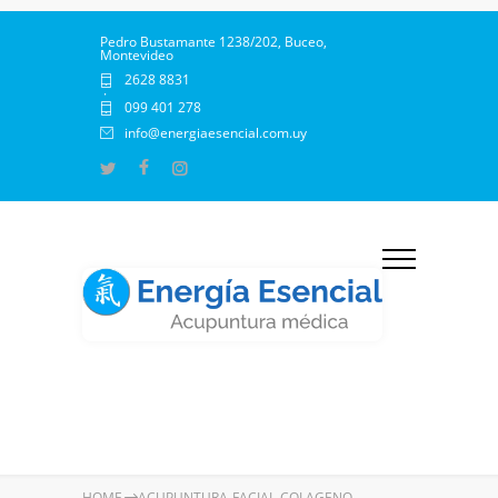
Pedro Bustamante 1238/202, Buceo,
Montevideo
2628 8831
·
099 401 278
info@energiaesencial.com.uy
HOME
ACUPUNTURA-FACIAL-COLAGENO