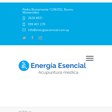
Pedro Bustamante 1238/202, Buceo,
Montevideo
2628 8831
·
099 401 278
info@energiaesencial.com.uy
HOME